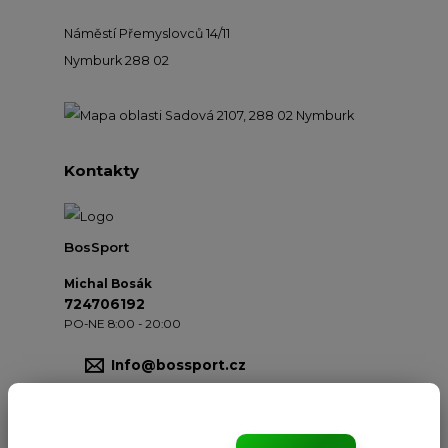
Náměstí Přemyslovců 14/11
Nymburk 288 02
Kontakty
BosSport
Michal Bosák
724706192
PO-NE 8:00 - 20:00
Info@bossport.cz