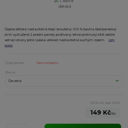
Čepice dětská nastavitelná Kepr broušený, 100 % bavlna šestipanelový
strih vyztužené 2 prední panely prošívaný, lehce prohnutý kšilt obšité
vetrací otvory potící páska velikost nastavitelná suchým zipem
celý
popis
Dostupnost
Není skladem
Barva
123,14 Kč
bez DPH
149 Kč
/
ks