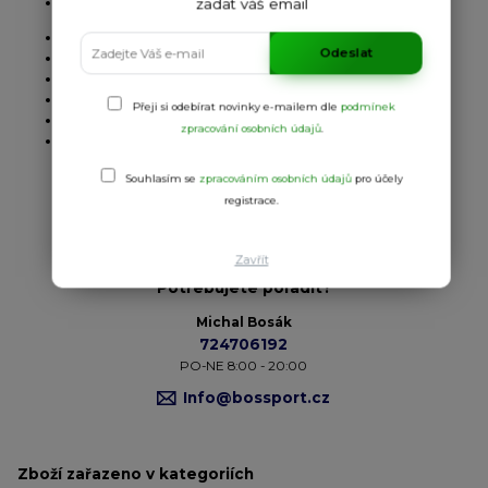
Kepr broušený, 100 % bavlna
zadat váš email
šestipanelový strih
Odeslat
vyztužené 2 prední panely
prošívaný, lehce prohnutý kšilt
obšité vetrací otvory
Přeji si odebírat novinky e-mailem dle
podmínek
potící páska
zpracování osobních údajů
.
velikost nastavitelná suchým zipem
Souhlasím se
zpracováním osobních údajů
pro účely
registrace.
Zavřít
Potřebujete poradit?
Michal Bosák
724706192
PO-NE 8:00 - 20:00
Info@bossport.cz
Zboží zařazeno v kategoriích