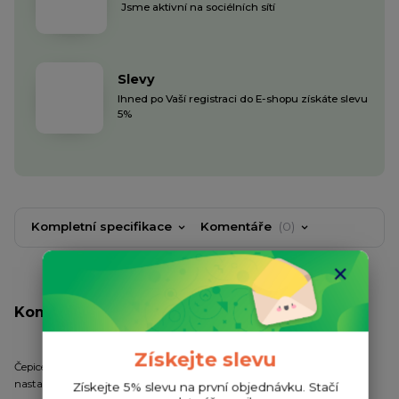
Jsme aktivní na sociélních sítí
Slevy
Ihned po Vaší registraci do E-shopu získáte slevu
5%
Kompletní specifikace
Komentáře
0
Kompletní specifikace
Získejte slevu
Čepice dětská
nastavitelná
Získejte 5% slevu na první objednávku. Stačí