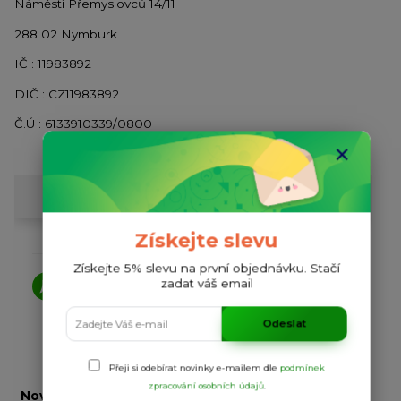
Náměstí Přemyslovců 14/11
288 02 Nymburk
IČ : 11983892
DIČ : CZ11983892
Č.Ú : 6133910339/0800
Získejte slevu
Získejte 5% slevu na první objednávku. Stačí
zadat váš email
Odeslat
Přeji si odebírat novinky e-mailem dle
podmínek
zpracování osobních údajů
.
Novinky