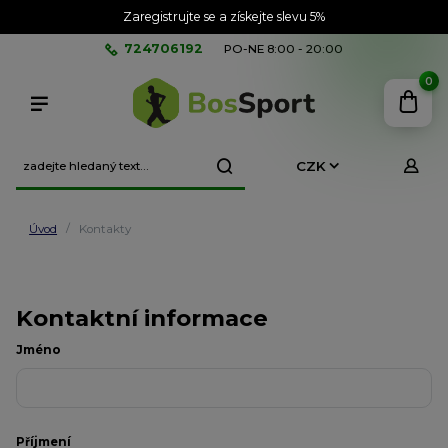
Zaregistrujte se a získejte slevu 5%
724706192
PO-NE 8:00 - 20:00
0
CZK
Úvod
Kontakty
Kontaktní informace
Jméno
Příjmení