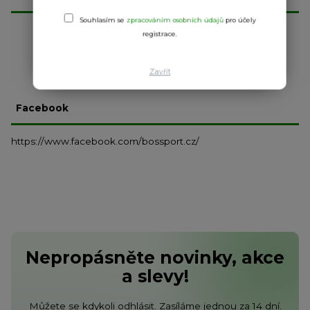
Souhlasím se
zpracováním osobních údajů
pro účely
registrace.
Zobrazit všechny novinky
Zavřít
Facebook
https://www.facebook.com/bossport.cz/
Nepropásněte novinky, akce
a slevy!
Můžete se kdykoli odhlásit. Zasíláme jednou za 14 dní.