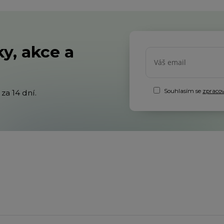
y, akce a
Souhlasím se
zpraco
za 14 dní.