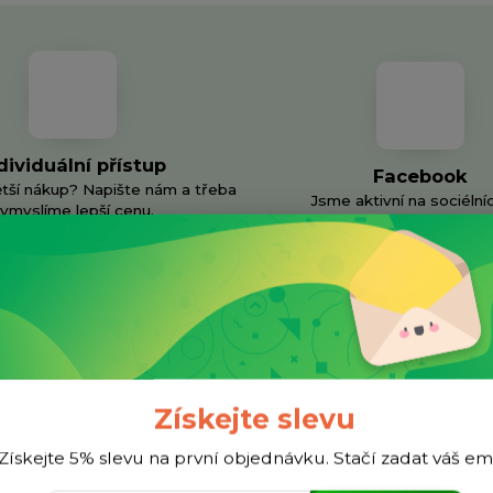
dividuální přístup
Facebook
ětší nákup? Napište nám a třeba
Jsme aktivní na sociélníc
ymyslíme lepší cenu.
Získejte slevu
Získejte 5% slevu na první objednávku. Stačí zadat váš em