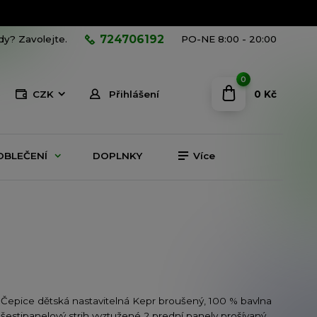
724706192
ady? Zavolejte.
PO-NE 8:00 - 20:00
0
0 Kč
CZK
Přihlášení
OBLEČENÍ
DOPLNKY
Více
Čepice dětská nastavitelná Kepr broušený, 100 % bavlna
šestipanelový strih vyztužené 2 prední panely prošívaný,