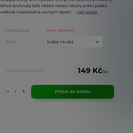
lehce prohnutý kšilt obšité vetrací otvory potící páska
velikost nastavitelná suchým zipem
celý popis
Dostupnost
Není skladem
Barva
149 Kč
123,14 Kč
bez DPH
/
ks
Přidat do košíku