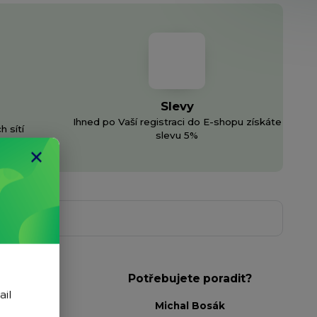
Slevy
Ihned po Vaší registraci do E-shopu získáte
h sítí
slevu 5%
Potřebujete poradit?
ail
Michal Bosák