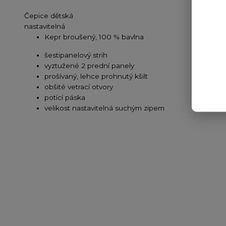
Čepice dětská
nastavitelná
Kepr broušený, 100 % bavlna
šestipanelový strih
vyztužené 2 prední panely
prošívaný, lehce prohnutý kšilt
obšité vetrací otvory
potící páska
velikost nastavitelná suchým zipem