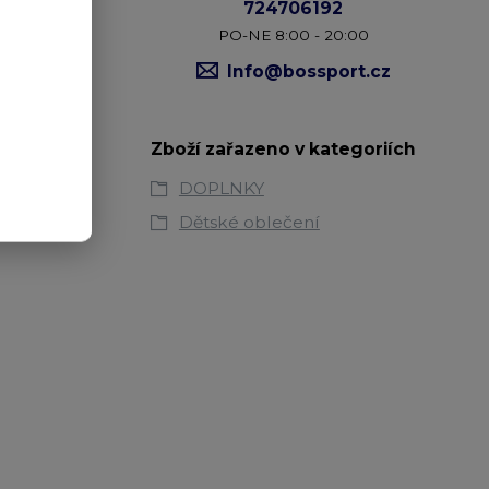
724706192
PO-NE 8:00 - 20:00
Info@bossport.cz
Zboží zařazeno v kategoriích
DOPLNKY
Dětské oblečení