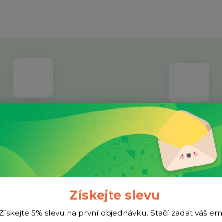
dividuální přístup
Facebook
ětší nákup? Napište nám a třeba
Jsme aktivní na sociélníc
ymyslíme lepší cenu.
Získejte slevu
Získejte 5% slevu na první objednávku. Stačí zadat váš em