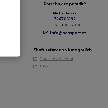
Potřebujete poradit?
Michal Bosák
724706192
PO-NE 8:00 - 20:00
Info@bossport.cz
Zboží zařazeno v kategoriích
Dámské oblečení
Tílka