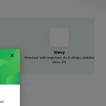
Slevy
Ihned po Vaší registraci do E-shopu získáte
h sítí
slevu 5%
ail