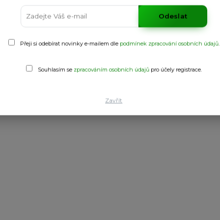
Odeslat
Přeji si odebírat novinky e-mailem dle
podmínek zpracování osobních údajů
.
Souhlasím se
zpracováním osobních údajů
pro účely registrace.
em. Zadní strana v plaveckém stylu, boční švy.
Zavřít