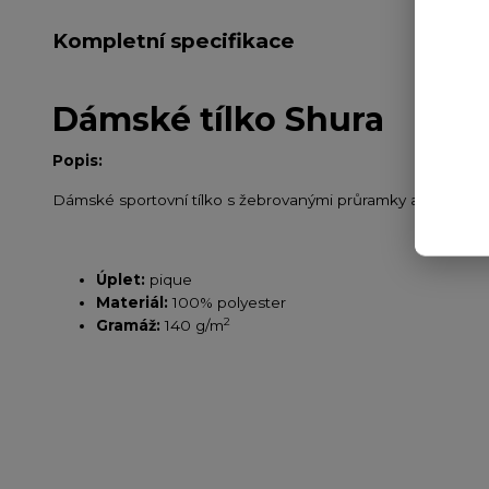
Kompletní specifikace
Dámské tílko Shura
Popis:
Dámské sportovní tílko s žebrovanými průramky a průkrčník
Úplet:
pique
Materiál:
100% polyester
2
Gramáž:
140 g/m