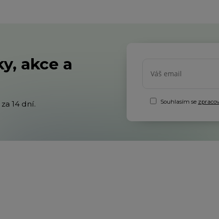
y, akce a
Souhlasím se
zpraco
za 14 dní.