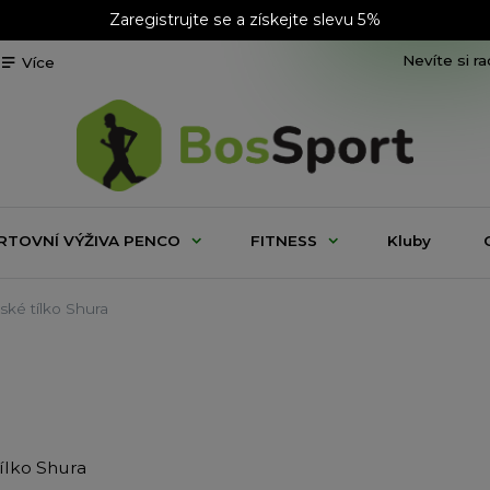
Zaregistrujte se a získejte slevu 5%
Nevíte si r
Více
RTOVNÍ VÝŽIVA PENCO
FITNESS
Kluby
ké tílko Shura