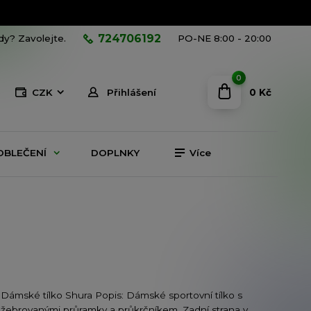
724706192
ady? Zavolejte.
PO-NE 8:00 - 20:00
0
0 Kč
CZK
Přihlášení
OBLEČENÍ
DOPLNKY
Více
Dámské tílko Shura Popis: Dámské sportovní tílko s
žebrovanými průramky a průkrčníkem. Zadní strana v