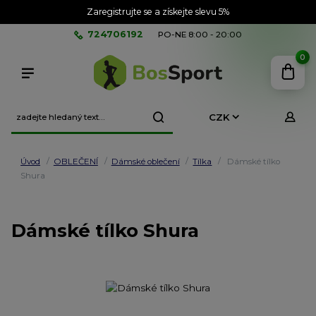
Zaregistrujte se a získejte slevu 5%
724706192
PO-NE 8:00 - 20:00
0
CZK
Úvod
OBLEČENÍ
Dámské oblečení
Tílka
Dámské tílko
Shura
Dámské tílko Shura