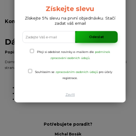
Získejte slevu
Získejte 5% slevu na první objednávku. Stačí
Kompletní specifikace
zadat váš email
Odeslat
Dámské tílko Shura
Popis:
Přeji si odebírat novinky e-mailem dle
podmínek
zpracování osobních údajů
.
Dámské sportovní tílko s žebrovanými průramky a průkrčníkem. Zadní
strana v plaveckém stylu, boční švy.
Souhlasím se
zpracováním osobních údajů
pro účely
registrace.
Úplet:
pique
Materiál:
100% polyester
Zavřít
2
Gramáž:
140 g/m
Potřebujete poradit?
Michal Bosák