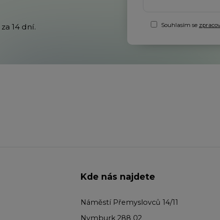
Souhlasím se
zpraco
za 14 dní.
Kde nás najdete
Náměstí Přemyslovců 14/11
Nymburk 288 02