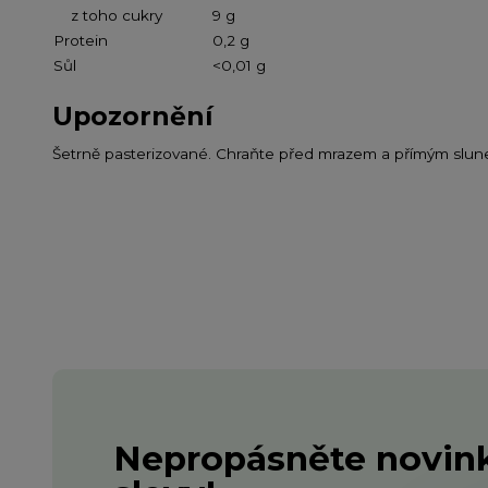
z toho cukry
9 g
Protein
0,2 g
Sůl
<0,01 g
Upozornění
Šetrně pasterizované. Chraňte před mrazem a přímým slun
Nepropásněte novink