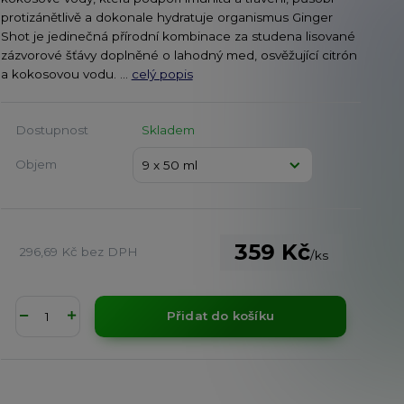
protizánětlivě a dokonale hydratuje organismus Ginger
Shot je jedinečná přírodní kombinace za studena lisované
zázvorové šťávy doplněné o lahodný med, osvěžující citrón
a kokosovou vodu. ...
celý popis
Dostupnost
Skladem
Objem
359 Kč
296,69 Kč
bez DPH
/
ks
Přidat do košíku