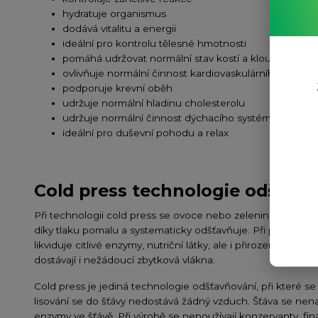
hydratuje organismus
dodává vitalitu a energii
ideální pro kontrolu tělesné hmotnosti
pomáhá udržovat normální stav kostí a kloubů
ovlivňuje normální činnost kardiovaskulárního systé
podporuje krevní oběh
udržuje normální hladinu cholesterolu
udržuje normální činnost dýchacího systému
ideální pro duševní pohodu a relax
Cold press technologie odšťav
Při technologii cold press se ovoce nebo zelenina lisuje, ta
díky tlaku pomalu a systematicky odšťavňuje. Při procesu nev
likviduje citlivé enzymy, nutriční látky, ale i přirozenou chu
dostávají i nežádoucí zbytková vlákna.
Cold press je jediná technologie odšťavňování, při které 
lisování se do šťávy nedostává žádný vzduch. Šťáva se nena
enzymy ve šťávě. Při výrobě se nepoužívají konzervanty, fin