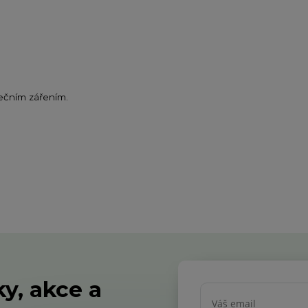
ečním zářením.
y, akce a