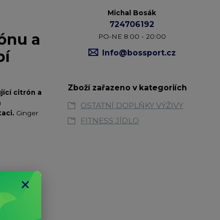
Michal Bosák
724706192
rónu a
PO-NE 8:00 - 20:00
bí
Info@bossport.cz
Zboží zařazeno v kategoriích
ící citrón a
a
OSTATNÍ DOPLŇKY VÝŽIVY
aci.
Ginger
FITNESS JÍDLO