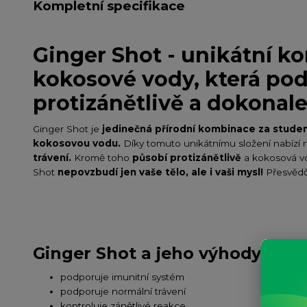
Kompletní specifikace
Ginger Shot - unikátní k
kokosové vody, která pod
protizánětlivě a dokonal
Ginger Shot je
jedinečná přírodní kombinace za studen
kokosovou vodu.
Díky tomuto unikátnímu složení nabízí 
trávení.
Kromě toho
působí protizánětlivě
a kokosová vo
Shot
nepovzbudí jen vaše tělo, ale i vaši mysl!
Přesvědč
Ginger Shot a jeho výhody
podporuje imunitní systém
podporuje normální trávení
kontroluje zánětlivé reakce