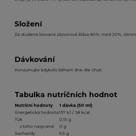
Složení
Za studena lisovaná zázvorová šťáva 60%, med 20%, citron
Dávkování
Konzumujte kdykoliv během dne dle chuti.
Tabulka nutričních hodnot
Nutriční hodnoty
1 dávka (50 ml)
Energetická hodnota
157 kJ / 38 kcal
Tuk
0,15 g
z toho nasycené
0 g
Sacharidy
9,5 g