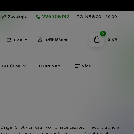
724706192
ady? Zavolejte.
PO-NE 8:00 - 20:00
0
0 Kč
CZK
Přihlášení
OBLEČENÍ
DOPLNKY
Více
Ginger Shot - unikátní kombinace zázvoru, medu, citrónu a
kokosové vody, která podpoří imunitu a trávení, působí