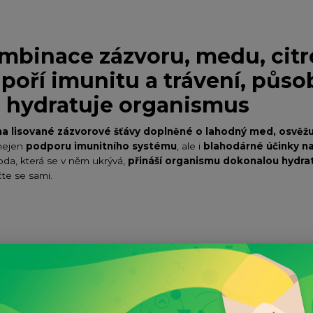
ombinace zázvoru, medu, cit
poří imunitu a trávení, půso
e hydratuje organismus
a lisované zázvorové šťávy
doplněné o lahodný med,
osvěžuj
nejen
podporu imunitního systému
, ale i
blahodárné účinky n
da, která se v něm ukrývá,
přináší organismu
dokonalou hydrat
te se sami.