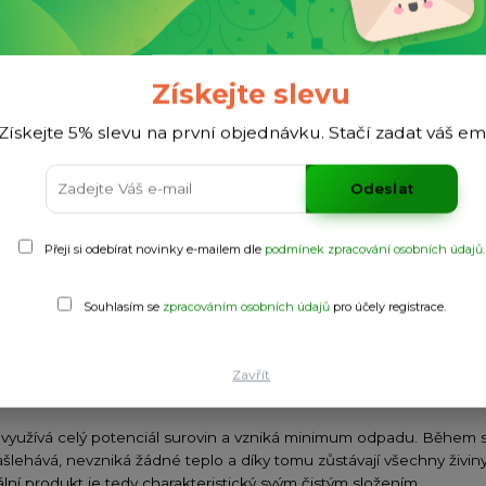
Získejte slevu
mu
Získejte 5% slevu na první objednávku. Stačí zadat váš em
Odeslat
Přeji si odebírat novinky e-mailem dle
podmínek zpracování osobních údajů
.
ňování
Souhlasím se
zpracováním osobních údajů
pro účely registrace.
kže nejde o odšťavňování v pravém slova smyslu. Využívá se hydrauli
zniká žádné teplo, které vzniká při použití rotačních čepelí. Jelik
ť a barvu, je při odšťavňování nežádoucí. Při použití čepelí se do pr
Zavřít
se využívá celý potenciál surovin a vzniká minimum odpadu. Během
šlehává, nevzniká žádné teplo a díky tomu zůstávají všechny živiny
ální produkt je tedy charakteristický svým čistým složením.