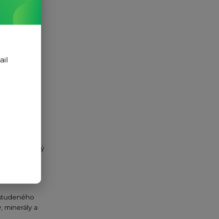
ail
cký lis, který
ož teplo
oduktu
 studeného
, minerály a