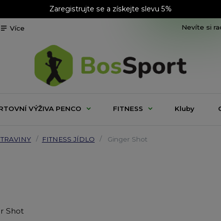
Zaregistrujte se a získejte slevu 5%
Nevíte si r
Více
RTOVNÍ VÝŽIVA PENCO
FITNESS
Kluby
TRAVINY
FITNESS JÍDLO
Ginger Shot