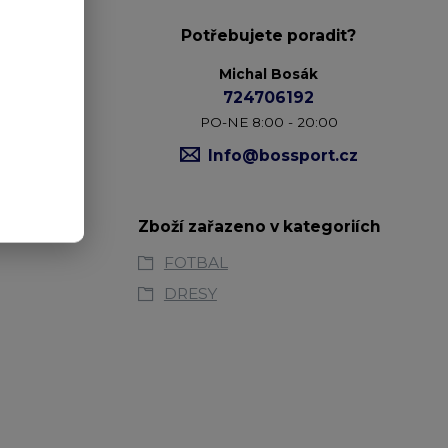
Potřebujete poradit?
Michal Bosák
724706192
šné látky.
PO-NE 8:00 - 20:00
t nohavice s
Info@bossport.cz
Zboží zařazeno v kategoriích
FOTBAL
DRESY