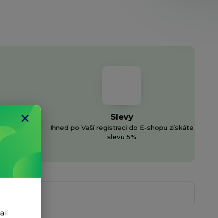
Slevy
Ihned po Vaší registraci do E-shopu získáte
h sítí
slevu 5%
ail