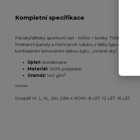
Kompletní specifikace
Pánský/dětský sportovní set - tričko + šortky. Tričko s kore
Postranní panely a horní pruh rukávu z látky typu „control
kontrastním lemováním látkou typu „control dry“. Odnímate
Úplet:
kombinace
Materiál:
100% polyester
2
Gramáž:
140 g/m
Velikosti
Dospělí M, L, XL, 2XL
Dítě 4 ROKY, 8 LET, 12 LET, 16 LET