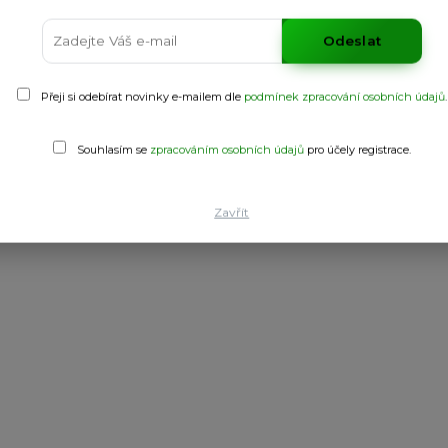
Odeslat
Přeji si odebírat novinky e-mailem dle
podmínek zpracování osobních údajů
.
jským límečkem s otevřením na patent. Vnitřní strana rukávu z prody
 dry“. Krátké kalhoty s nastavitelným pasem se šňůrkou. Spodní čás
Souhlasím se
zpracováním osobních údajů
pro účely registrace.
lný štítek. Prodyšný model.
Zavřít