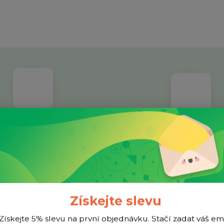
dividuální přístup
Facebook
ětší nákup? Napište nám a třeba
Jsme aktivní na sociélníc
ymyslíme lepší cenu.
Získejte slevu
Získejte 5% slevu na první objednávku. Stačí zadat váš em