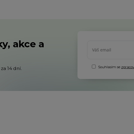
y, akce a
Souhlasím se
zpraco
za 14 dní.