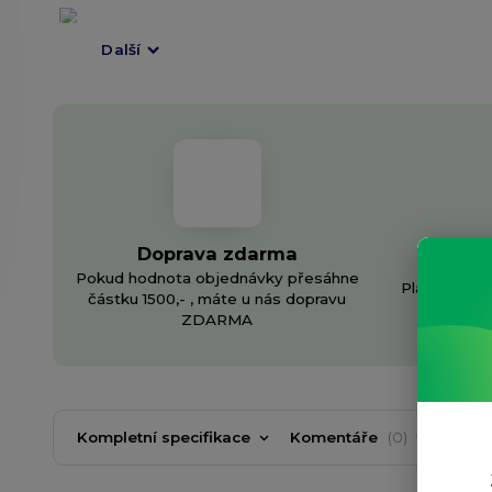
Další
Doprava zdarma
In
Pokud hodnota objednávky přesáhne
Plánujete v
částku 1500,- , máte u nás dopravu
v
ZDARMA
Kompletní specifikace
Komentáře
0