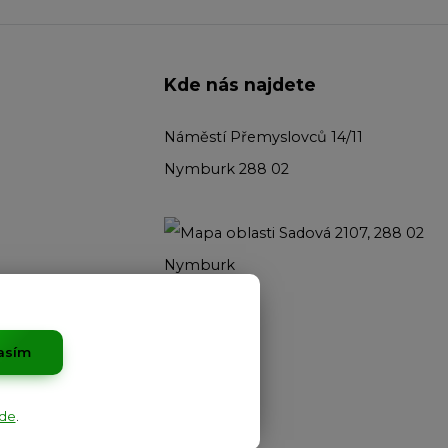
Kde nás najdete
Náměstí Přemyslovců 14/11
Nymburk 288 02
asím
de
.