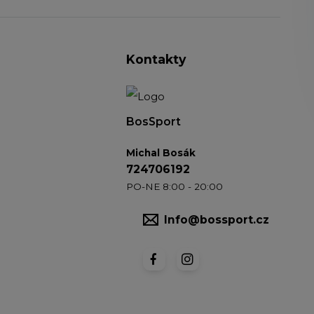
Kontakty
BosSport
Michal Bosák
724706192
PO-NE 8:00 - 20:00
Info@bossport.cz
Vytvořeno na
Eshop-rychle.cz