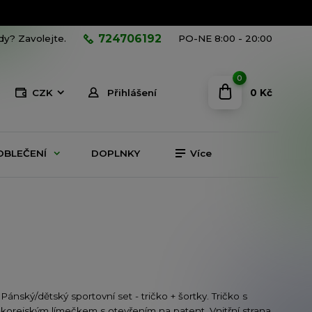
724706192
ady? Zavolejte.
PO-NE 8:00 - 20:00
0
0 Kč
CZK
Přihlášení
OBLEČENÍ
DOPLNKY
Více
Pánský/dětský sportovní set - tričko + šortky. Tričko s
korejským límečkem s otevřením na patent. Vnitřní strana