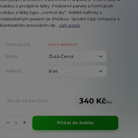
rukávu z prodyšné látky. Postranní panely a horní pruh
rukávu z látky typu „control dry“. Krátké kalhoty s
nastavitelným pasem se šňůrkou. Spodní část nohavice s
kontrastním lemováním lát...
celý popis
Dostupnost
Není skladem
Barva
Velikost
340 Kč
280,99 Kč
bez DPH
/
ks
Přidat do košíku