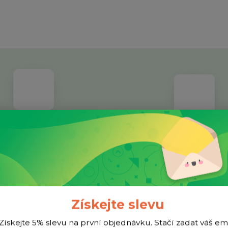
dividuální přístup
Facebook
ětší nákup? Napište nám a třeba
Jsme aktivní na sociélníc
ymyslíme lepší cenu.
Získejte slevu
Získejte 5% slevu na první objednávku. Stačí zadat váš em