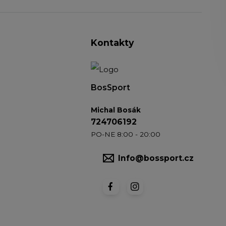
Kontakty
BosSport
Michal Bosák
724706192
PO-NE 8:00 - 20:00
Info@bossport.cz
Vytvořeno na
Eshop-rychle.cz