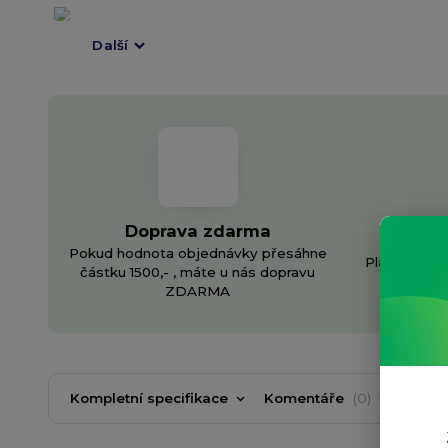
Další
Doprava zdarma
In
Pokud hodnota objednávky přesáhne
Plánujete v
částku 1500,- , máte u nás dopravu
v
ZDARMA
Kompletní specifikace
Komentáře
0