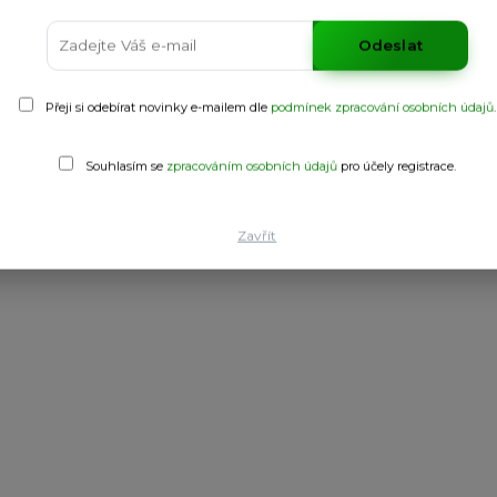
Odeslat
Přeji si odebírat novinky e-mailem dle
podmínek zpracování osobních údajů
.
jským límečkem s otevřením na patent. Vnitřní strana rukávu z prody
 dry“. Krátké kalhoty s nastavitelným pasem se šňůrkou. Spodní čás
Souhlasím se
zpracováním osobních údajů
pro účely registrace.
lný štítek. Prodyšný model.
Zavřít