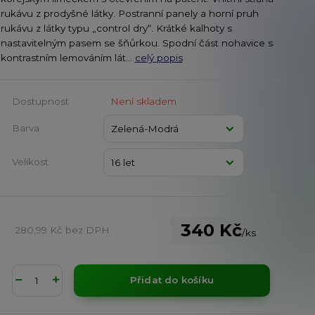
rukávu z prodyšné látky. Postranní panely a horní pruh
rukávu z látky typu „control dry“. Krátké kalhoty s
nastavitelným pasem se šňůrkou. Spodní část nohavice s
kontrastním lemováním lát...
celý popis
Dostupnost
Není skladem
Barva
Velikost
340 Kč
280,99 Kč
bez DPH
/
ks
Přidat do košíku