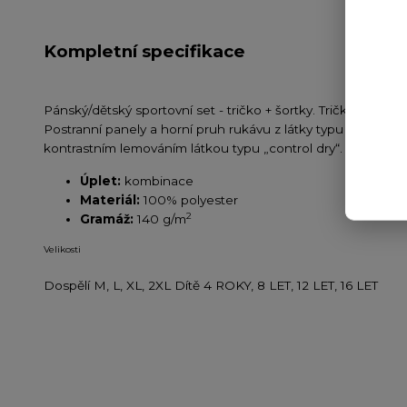
Kompletní specifikace
Pánský/dětský sportovní set - tričko + šortky. Tričko s kore
Postranní panely a horní pruh rukávu z látky typu „control
kontrastním lemováním látkou typu „control dry“. Odnímate
Úplet:
kombinace
Materiál:
100% polyester
2
Gramáž:
140 g/m
Velikosti
Dospělí M, L, XL, 2XL
Dítě 4 ROKY, 8 LET, 12 LET, 16 LET