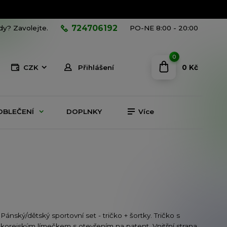
724706192
ady? Zavolejte.
PO-NE 8:00 - 20:00
0
0 Kč
CZK
Přihlášení
OBLEČENÍ
DOPLNKY
Více
Pánský/dětský sportovní set - tričko + šortky. Tričko s
korejským límečkem s otevřením na patent. Vnitřní strana