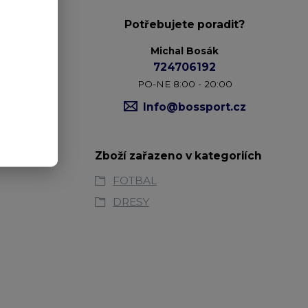
Potřebujete poradit?
Michal Bosák
724706192
šné látky.
PO-NE 8:00 - 20:00
t nohavice s
Info@bossport.cz
Zboží zařazeno v kategoriích
FOTBAL
DRESY