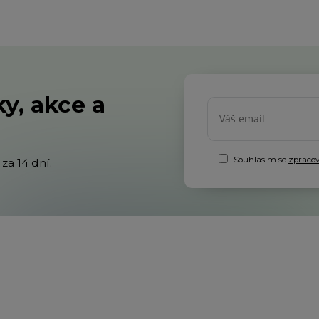
y, akce a
Souhlasím se
zpraco
za 14 dní.