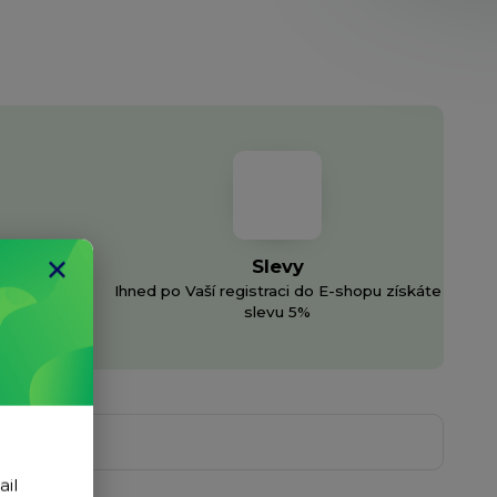
Slevy
Ihned po Vaší registraci do E-shopu získáte
h sítí
slevu 5%
ail