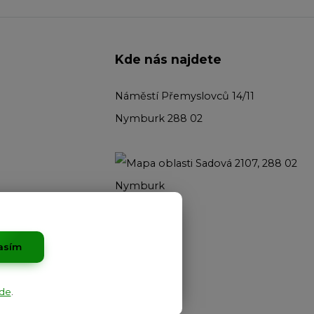
Kde nás najdete
Náměstí Přemyslovců 14/11
Nymburk 288 02
asím
de
.