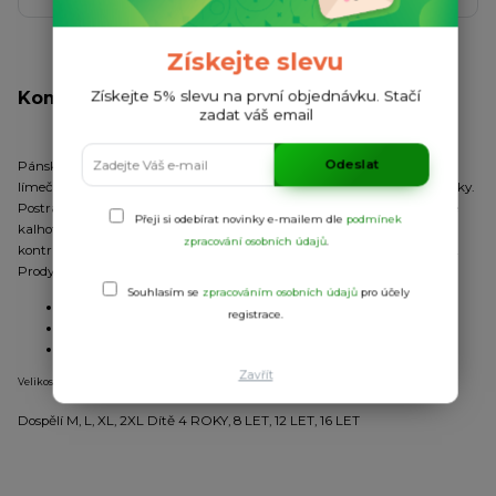
Získejte slevu
Získejte 5% slevu na první objednávku. Stačí
Kompletní specifikace
zadat váš email
Odeslat
Pánský/dětský sportovní set - tričko + šortky. Tričko s korejským
límečkem s otevřením na patent. Vnitřní strana rukávu z prodyšné látky.
Postranní panely a horní pruh rukávu z látky typu „control dry“. Krátké
Přeji si odebírat novinky e-mailem dle
podmínek
kalhoty s nastavitelným pasem se šňůrkou. Spodní část nohavice s
zpracování osobních údajů
.
kontrastním lemováním látkou typu „control dry“. Odnímatelný štítek.
Prodyšný model.
Souhlasím se
zpracováním osobních údajů
pro účely
Úplet:
kombinace
registrace.
Materiál:
100% polyester
2
Gramáž:
140 g/m
Zavřít
Velikosti
Dospělí M, L, XL, 2XL
Dítě 4 ROKY, 8 LET, 12 LET, 16 LET