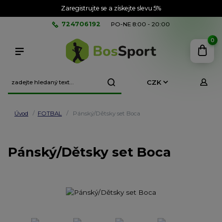
Zaregistrujte se a získejte slevu 5%
724706192
PO-NE 8:00 - 20:00
0
CZK
Úvod
FOTBAL
Pánský/Dětsky set Boca
Pánský/Dětsky set Boca