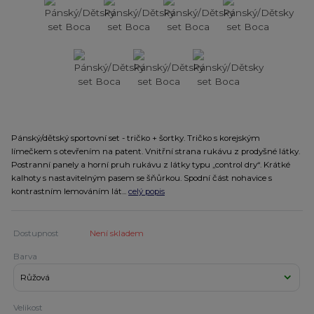
Pánský/dětský sportovní set - tričko + šortky. Tričko s korejským
límečkem s otevřením na patent. Vnitřní strana rukávu z prodyšné látky.
Postranní panely a horní pruh rukávu z látky typu „control dry“. Krátké
kalhoty s nastavitelným pasem se šňůrkou. Spodní část nohavice s
kontrastním lemováním lát...
celý popis
Dostupnost
Není skladem
Barva
Velikost