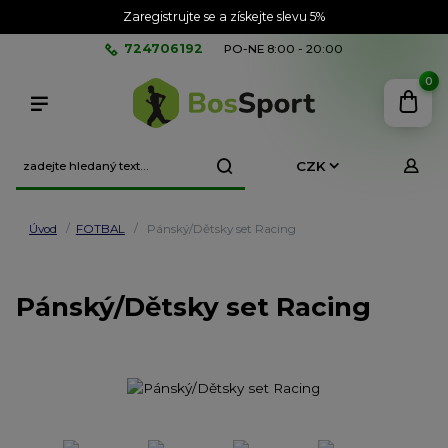
Zaregistrujte se a získejte slevu 5%
724706192
PO-NE 8:00 - 20:00
0
CZK
Úvod
FOTBAL
Pánský/Dětsky set Racing
Pánský/Dětsky set Racing