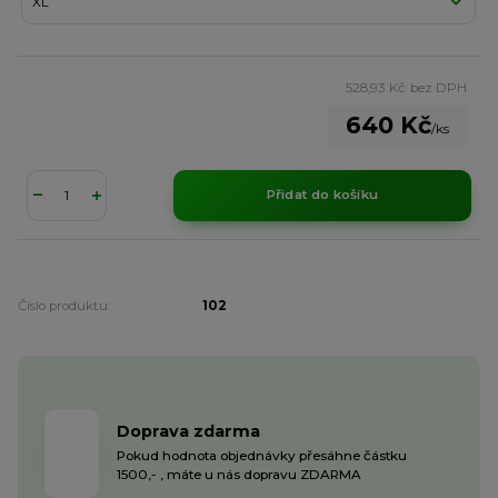
528,93 Kč
bez DPH
640 Kč
/
ks
Přidat do košíku
Číslo produktu:
102
Doprava zdarma
Pokud hodnota objednávky přesáhne částku
1500,- , máte u nás dopravu ZDARMA