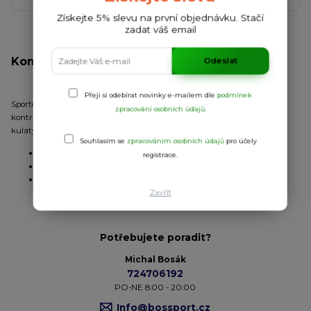
Získejte 5% slevu na první objednávku. Stačí
zadat váš email
Kompletní specifikace
Odeslat
Přeji si odebírat novinky e-mailem dle
podmínek
Sportovní unisex set, který obsahuje 2 trika a šortky. Krátké rukávy s
zpracování osobních údajů
.
kontrastním lemem. Kontrastní barva druhého trika. Dvoubarevný
kulatý výstřih s pasovkou za krkem. Kalhoty s elastickou šňůrkou.
Souhlasím se
zpracováním osobních údajů
pro účely
Úplet:
hladký
registrace.
Materiál:
100% polyester
2
Gramáž:
140 g/m
Zavřít
Potřebujete poradit?
Michal Bosák
724706192
PO-NE 8:00 - 20:00
Info@bossport.cz