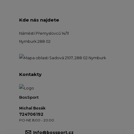
Kde nás najdete
Náměstí Přemyslovců 14/11
Nymburk 288 02
Kontakty
BosSport
Michal Bosák
724706192
PO-NE 8:00 - 20:00
Info@bossport.cz