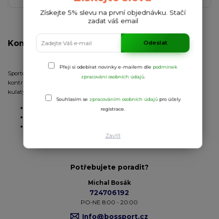
Získejte 5% slevu na první objednávku. Stačí
zadat váš email
Kompletní specifikace
Odeslat
Přeji si odebírat novinky e-mailem dle
podmínek
Sportovní unisex set, který obsahuje 2 trika a šortky. Krátké rukávy s
zpracování osobních údajů
.
kontrastním lemem. Kontrastní barva druhého trika. Dvoubarevný
kulatý výstřih s pasovkou za krkem. Kalhoty s elastickou šňůrkou.
Souhlasím se
zpracováním osobních údajů
pro účely
Úplet:
hladký
registrace.
Materiál:
100% polyester
2
Gramáž:
140 g/m
Zavřít
Potřebujete poradit?
Michal Bosák
724706192
PO-NE 8:00 - 20:00
Info@bossport.cz