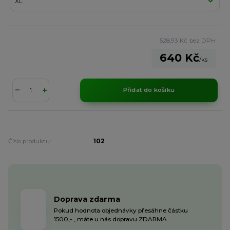
528,93 Kč
bez DPH
640 Kč
/
ks
Přidat do košíku
Číslo produktu:
102
Doprava zdarma
Pokud hodnota objednávky přesáhne částku
1500,- , máte u nás dopravu ZDARMA