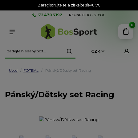
Zaregistrujte se a získejte slevu 5%
724706192
PO-NE 8:00 - 20:00
0
CZK
Úvod
FOTBAL
Pánský/Dětsky set Racing
Pánský/Dětsky set Racing