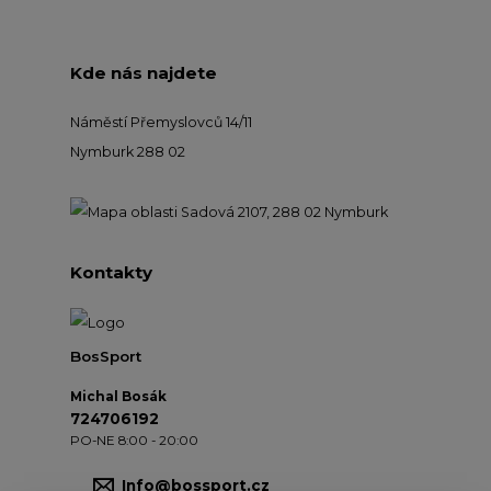
Kde nás najdete
Náměstí Přemyslovců 14/11
Nymburk 288 02
Kontakty
BosSport
Michal Bosák
724706192
PO-NE 8:00 - 20:00
Info@bossport.cz