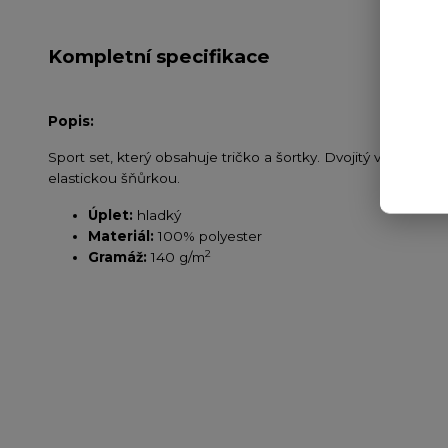
Kompletní specifikace
Popis:
Sport set, který obsahuje tričko a šortky. Dvojitý výstřih s
elastickou šňůrkou.
Úplet:
hladký
Materiál:
100% polyester
2
Gramáž:
140 g/m