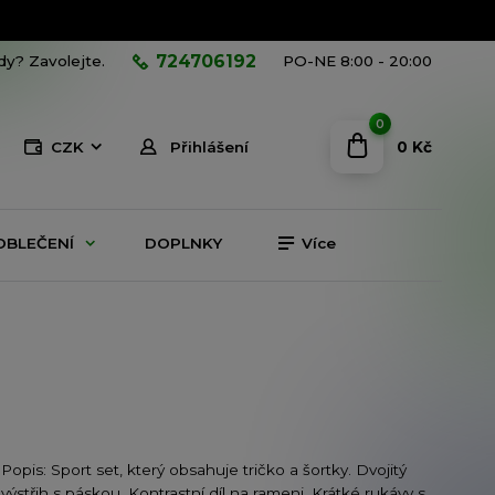
724706192
ady? Zavolejte.
PO-NE 8:00 - 20:00
0
0 Kč
CZK
Přihlášení
OBLEČENÍ
DOPLNKY
Více
Popis: Sport set, který obsahuje tričko a šortky. Dvojitý
výstřih s páskou. Kontrastní díl na rameni. Krátké rukávy s