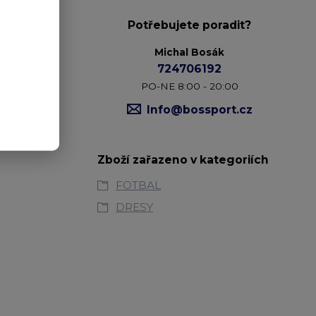
Potřebujete poradit?
Michal Bosák
724706192
PO-NE 8:00 - 20:00
Info@bossport.cz
. Kalhoty s
Zboží zařazeno v kategoriích
FOTBAL
DRESY