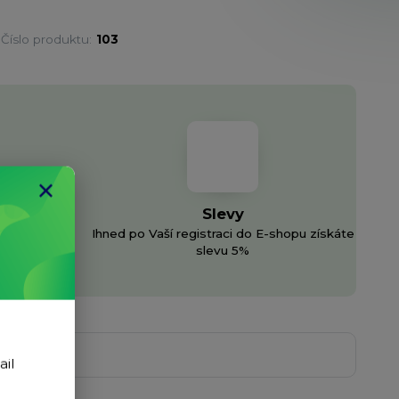
Číslo produktu:
103
Slevy
Ihned po Vaší registraci do E-shopu získáte
h sítí
slevu 5%
ail