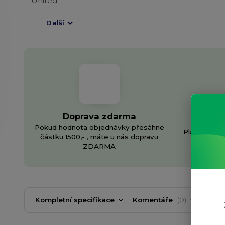
Další
Doprava zdarma
In
Pokud hodnota objednávky přesáhne
Plánujete v
částku 1500,- , máte u nás dopravu
v
ZDARMA
Kompletní specifikace
Komentáře
0