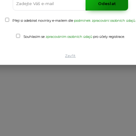
Odeslat
Přeji si odebírat novinky e-mailem dle
podmínek zpracování osobních údajů
.
Souhlasím se
zpracováním osobních údajů
pro účely registrace.
 páskou. Kontrastní díl na rameni. Krátké rukávy s kontrastním lemem
Zavřít