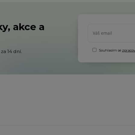
y, akce a
Souhlasím se
zpraco
za 14 dní.