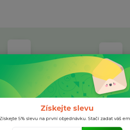
dividuální přístup
Facebook
ětší nákup? Napište nám a třeba
Jsme aktivní na sociélníc
ymyslíme lepší cenu.
Získejte slevu
Získejte 5% slevu na první objednávku. Stačí zadat váš em