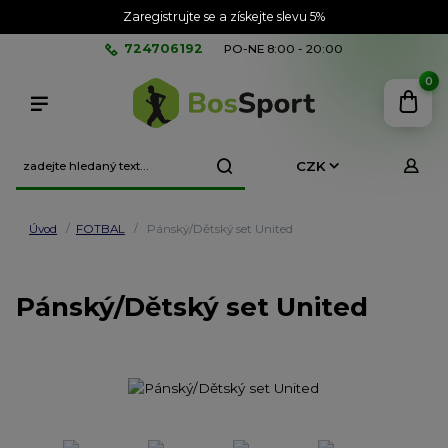
Zaregistrujte se a získejte slevu 5%
724706192
PO-NE 8:00 - 20:00
0
CZK
Úvod
FOTBAL
Pánský/Dětský set United
Pánský/Dětský set United