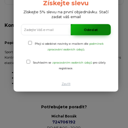
Získejte slevu
Získejte 5% slevu na první objednávku. Stačí
zadat váš email
Kompletní specifikace
Odeslat
Popis:
Přeji si odebírat novinky e-mailem dle
podmínek
zpracování osobních údajů
.
Sport set, který obsahuje tričko a šortky. Dvojitý výstřih s páskou.
Kontrastní díl na rameni. Krátké rukávy s kontrastním lemem. Kalhoty s
elastickou šňůrkou.
Souhlasím se
zpracováním osobních údajů
pro účely
registrace.
Úplet:
hladký
Materiál:
100% polyester
2
Gramáž:
140 g/m
Zavřít
Potřebujete poradit?
Michal Bosák
724706192
PO-NE 8:00 - 20:00