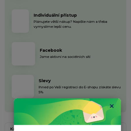
Individuální přístup
Plánujete větší nákup? Napište nám a třeba
vymyslíme lepší cenu.
Facebook
Jsme aktivní na sociélních sítí
Slevy
Ihned po Vaší registraci do E-shopu získáte slevu
5%
Kompletní specifikace
Komentáře
0