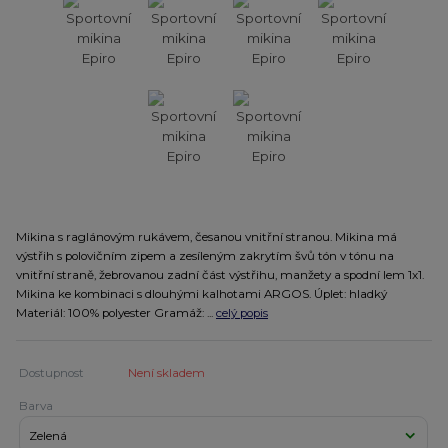
Mikina s raglánovým rukávem, česanou vnitřní stranou. Mikina má
výstřih s polovičním zipem a zesíleným zakrytím švů tón v tónu na
vnitřní straně, žebrovanou zadní část výstřihu, manžety a spodní lem 1x1.
Mikina ke kombinaci s dlouhými kalhotami ARGOS. Úplet: hladký
Materiál: 100% polyester Gramáž: ...
celý popis
Dostupnost
Není skladem
Barva