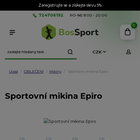
Zaregistrujte se a získejte slevu 5%
724706192
PO-NE 8:00 - 20:00
0
CZK
Úvod
OBLEČENÍ
Mikiny
Sportovní mikina Epiro
Sportovní mikina Epiro