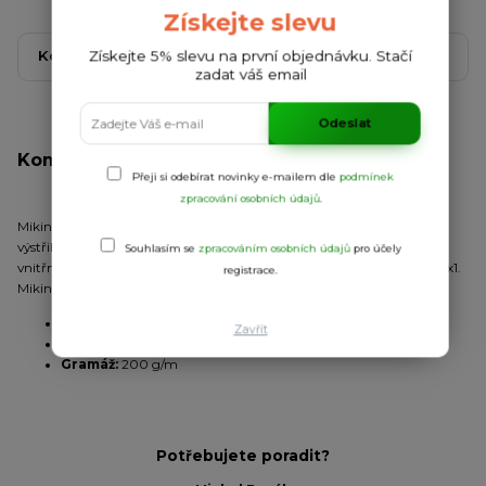
Získejte slevu
Získejte 5% slevu na první objednávku. Stačí
Kompletní specifikace
Komentáře
0
zadat váš email
Odeslat
Kompletní specifikace
Přeji si odebírat novinky e-mailem dle
podmínek
zpracování osobních údajů
.
Mikina s raglánovým rukávem, česanou vnitřní stranou. Mikina má
výstřih s polovičním zipem a zesíleným zakrytím švů tón v tónu na
Souhlasím se
zpracováním osobních údajů
pro účely
vnitřní straně, žebrovanou zadní část výstřihu, manžety a spodní lem 1x1.
registrace.
Mikina ke kombinaci s dlouhými kalhotami ARGOS.
Úplet:
hladký
Zavřít
Materiál:
100% polyester
Gramáž:
200 g/m
Potřebujete poradit?