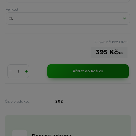
Velikost
326,45 Kč
bez DPH
395 Kč
/
ks
Přidat do košíku
Číslo produktu:
202
Doprava zdarma