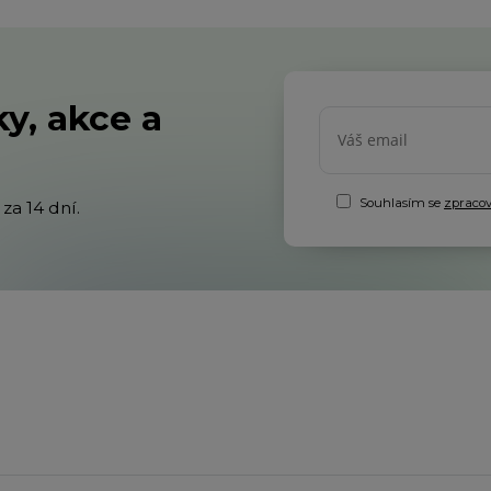
y, akce a
Souhlasím se
zpraco
za 14 dní.