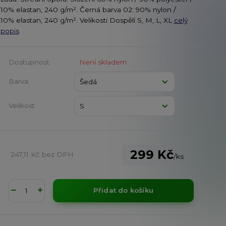
10% elastan, 240 g/m². Černá barva 02: 90% nylon /
10% elastan, 240 g/m². Velikosti Dospělí S, M, L, XL
celý
popis
Dostupnost
Není skladem
Barva
Velikost
299 Kč
247,11 Kč
bez DPH
/
ks
Přidat do košíku