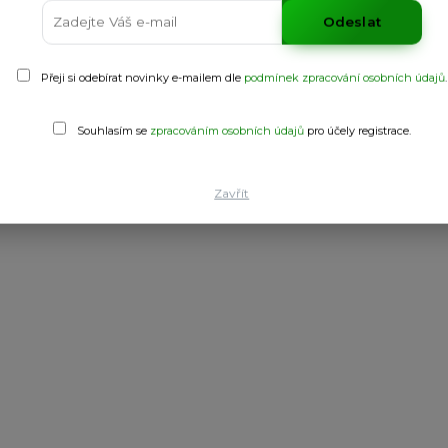
Odeslat
Přeji si odebírat novinky e-mailem dle
podmínek zpracování osobních údajů
.
Souhlasím se
zpracováním osobních údajů
pro účely registrace.
ední opora.
Zavřít
barva 02: 90% nylon / 10% elastan, 240 g/m².