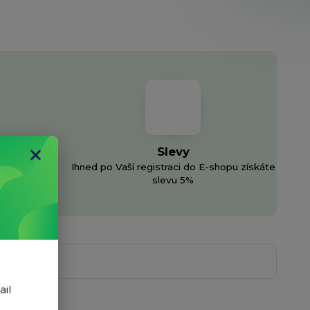
Slevy
Ihned po Vaší registraci do E-shopu získáte
h sítí
slevu 5%
ail