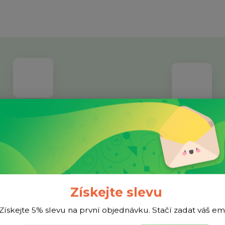
dividuální přístup
Facebook
ětší nákup? Napište nám a třeba
Jsme aktivní na sociélníc
ymyslíme lepší cenu.
Získejte slevu
Získejte 5% slevu na první objednávku. Stačí zadat váš em