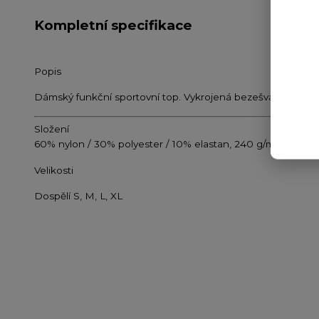
Kompletní specifikace
Popis
Dámský funkční sportovní top. Vykrojená bezešvá záda. Stř
Složení
60% nylon / 30% polyester / 10% elastan, 240 g/m². Černá 
Velikosti
Dospělí S, M, L, XL