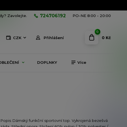
724706192
ady? Zavolejte.
PO-NE 8:00 - 20:00
0
0 Kč
CZK
Přihlášení
OBLEČENÍ
DOPLNKY
Více
Popis Dámský funkční sportovní top. Vykrojená bezešvá
záda. Střední opora. Složení 60% nylon / 30% polyester /