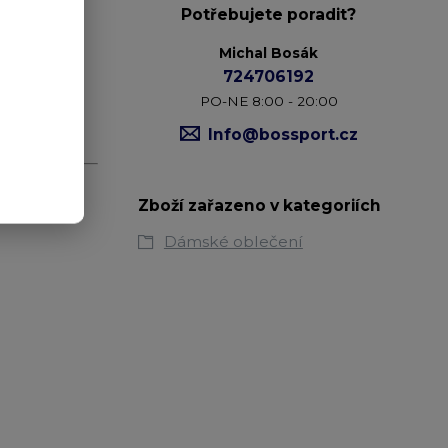
Potřebujete poradit?
Michal Bosák
724706192
PO-NE 8:00 - 20:00
Info@bossport.cz
Zboží zařazeno v kategoriích
Dámské oblečení