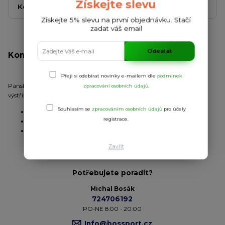
Získejte slevu
Kompletní specifikace
Komentáře
0
Získejte 5% slevu na první objednávku. Stačí
zadat váš email
Odeslat
Kompletní specifikace
Přeji si odebírat novinky e-mailem dle
podmínek
Pánské/dětské funkční triko s krátkým raglánovým rukávem. Kulatý
zpracování osobních údajů
.
výstřih. Pohodlné, snadno přizpůsobitelné na tělo.
Souhlasím se
zpracováním osobních údajů
pro účely
Úplet:
hladký
registrace.
Materiál:
100% polyester
2
Gramáž:
140 g/m
Zavřít
Potřebujete poradit?
Michal Bosák
724706192
PO-NE 8:00 - 20:00
Info@bossport.cz