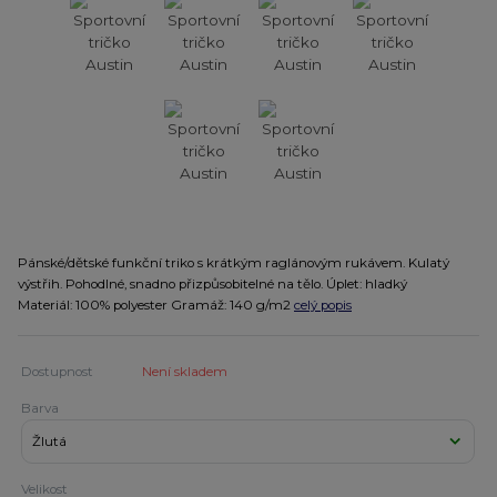
Pánské/dětské funkční triko s krátkým raglánovým rukávem. Kulatý
výstřih. Pohodlné, snadno přizpůsobitelné na tělo. Úplet: hladký
Materiál: 100% polyester Gramáž: 140 g/m2
celý popis
Dostupnost
Není skladem
Barva
Velikost