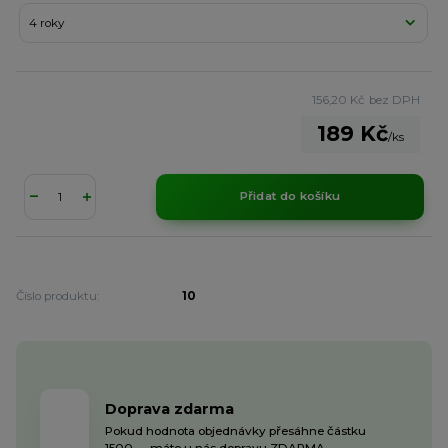
156,20 Kč
bez DPH
189 Kč
/
ks
Přidat do košíku
Číslo produktu:
10
Doprava zdarma
Pokud hodnota objednávky přesáhne částku
1500,- , máte u nás dopravu ZDARMA