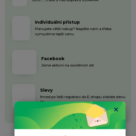
Individuální přístup
Plánujete větší nákup? Napište nám a třeba
vymyslíme lepší cenu.
Facebook
Jsme aktivní na sociélních sítí
Slevy
Ihned po Vaší registraci do E-shopu získáte slevu
5%