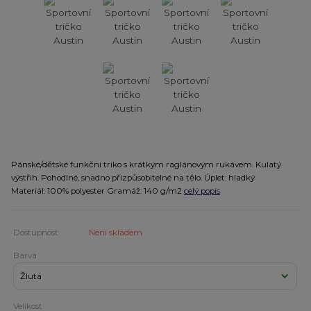
Pánské/dětské funkční triko s krátkým raglánovým rukávem. Kulatý
výstřih. Pohodlné, snadno přizpůsobitelné na tělo. Úplet: hladký
Materiál: 100% polyester Gramáž: 140 g/m2
celý popis
Dostupnost
Není skladem
Barva
Velikost