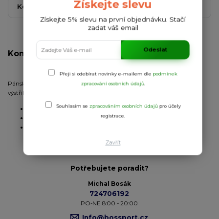
Získejte slevu
Kompletní specifikace
Komentáře
0
Získejte 5% slevu na první objednávku. Stačí
zadat váš email
Odeslat
Kompletní specifikace
Přeji si odebírat novinky e-mailem dle
podmínek
Pánské/dětské funkční triko s krátkým raglánovým rukávem. Kulatý
zpracování osobních údajů
.
výstřih. Pohodlné, snadno přizpůsobitelné na tělo.
Souhlasím se
zpracováním osobních údajů
pro účely
Úplet:
hladký
registrace.
Materiál:
100% polyester
2
Gramáž:
140 g/m
Zavřít
Potřebujete poradit?
Michal Bosák
724706192
PO-NE 8:00 - 20:00
Info@bossport.cz