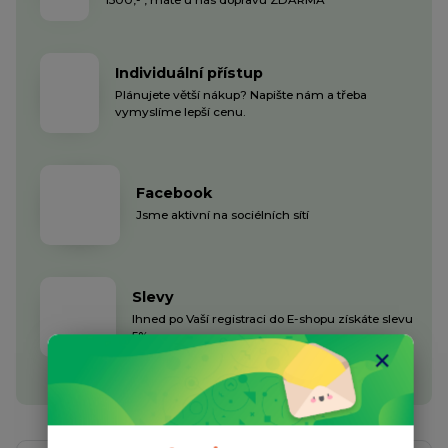
Individuální přístup
Plánujete větší nákup? Napište nám a třeba
vymyslíme lepší cenu.
Facebook
Jsme aktivní na sociélních sítí
Slevy
Ihned po Vaší registraci do E-shopu získáte slevu
5%