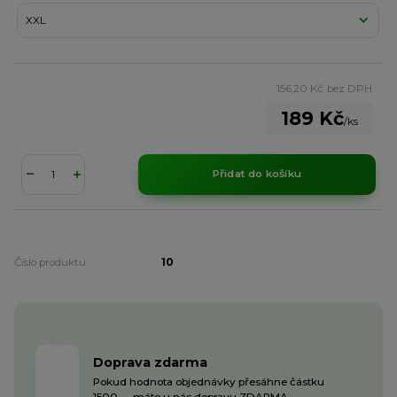
156,20 Kč
bez DPH
189 Kč
/
ks
Přidat do košíku
Číslo produktu:
10
Doprava zdarma
Pokud hodnota objednávky přesáhne částku
1500,- , máte u nás dopravu ZDARMA