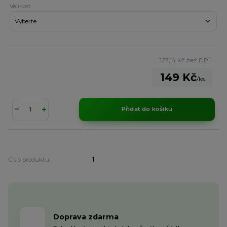
Velikost
123,14 Kč
bez DPH
149 Kč
/
ks
Přidat do košíku
Číslo produktu:
1
Doprava zdarma