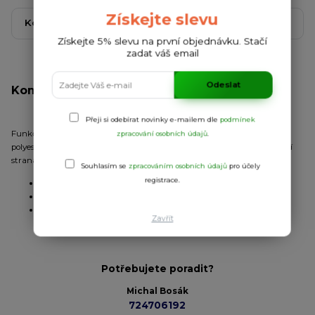
Získejte slevu
Kompletní specifikace
Komentáře
0
Získejte 5% slevu na první objednávku. Stačí
zadat váš email
Odeslat
Kompletní specifikace
Přeji si odebírat novinky e-mailem dle
podmínek
Funkční triko s krátkým rukávem. Kulatý výstřih. Kombinace dvou
zpracování osobních údajů
.
polyesterových tkanin. Přední strana: 100% polyester honeycomb. Zadní
strana: 100% polyester space dye. Prodloužená zadní strana.
Souhlasím se
zpracováním osobních údajů
pro účely
registrace.
Úplet:
kombinace
Materiál:
100% polyester
Gramáž:
135 g/m
Zavřít
Potřebujete poradit?
Michal Bosák
724706192