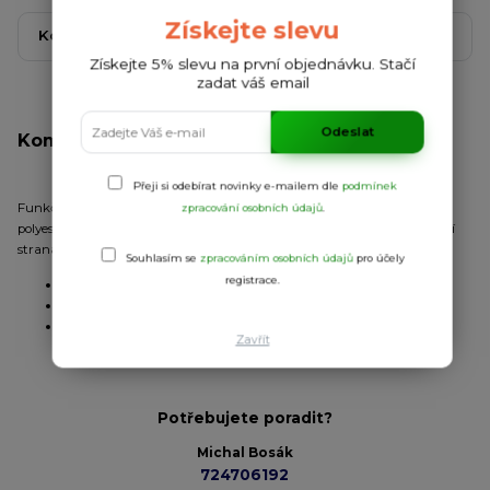
Získejte slevu
Kompletní specifikace
Komentáře
0
Získejte 5% slevu na první objednávku. Stačí
zadat váš email
Odeslat
Kompletní specifikace
Přeji si odebírat novinky e-mailem dle
podmínek
Funkční triko s krátkým rukávem. Kulatý výstřih. Kombinace dvou
zpracování osobních údajů
.
polyesterových tkanin. Přední strana: 100% polyester honeycomb. Zadní
strana: 100% polyester space dye. Prodloužená zadní strana.
Souhlasím se
zpracováním osobních údajů
pro účely
registrace.
Úplet:
kombinace
Materiál:
100% polyester
Gramáž:
135 g/m
Zavřít
Potřebujete poradit?
Michal Bosák
724706192