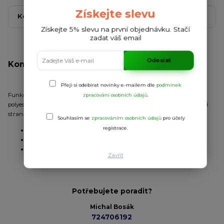
Získejte slevu
Kompletní specifikace
Komentáře
0
Získejte 5% slevu na první objednávku. Stačí
zadat váš email
Odeslat
Kompletní specifikace
Přeji si odebírat novinky e-mailem dle
podmínek
Funkční triko s krátkým rukávem. Kulatý výstřih. Kombinace dvou
zpracování osobních údajů
.
polyesterových tkanin. Přední strana: 100% polyester honeycomb. Zadní
strana: 100% polyester space dye. Prodloužená zadní strana.
Souhlasím se
zpracováním osobních údajů
pro účely
registrace.
Úplet:
kombinace
Materiál:
100% polyester
Gramáž:
135 g/m
Zavřít
Potřebujete poradit?
Michal Bosák
724706192