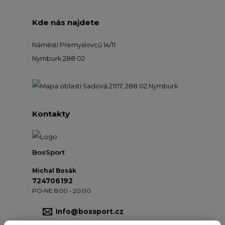
Kde nás najdete
Náměstí Přemyslovců 14/11
Nymburk 288 02
Kontakty
BosSport
Michal Bosák
724706192
PO-NE 8:00 - 20:00
Info@bossport.cz