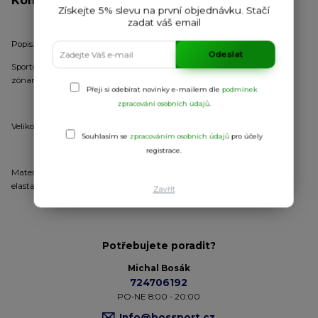
Získejte 5% slevu na první objednávku. Stačí
zadat váš email
Popis:
Odeslat
Sportovní podkolenky z permanentně pružného úpletu s elastickými
zónami
Přeji si odebírat novinky e-mailem dle
podmínek
zpracování osobních údajů
.
Velikost: 31/34, 35/40, 41/46
Souhlasím se
zpracováním osobních údajů
pro účely
registrace.
Materiál: svršek: 100% polyester, chodidlo: 85% polyamid, 15% bavlna s
elastanem
Zavřít
Potřebujete poradit?
Michal Bosák
724706192
PO-NE 8:00 - 20:00
Info@bossport.cz