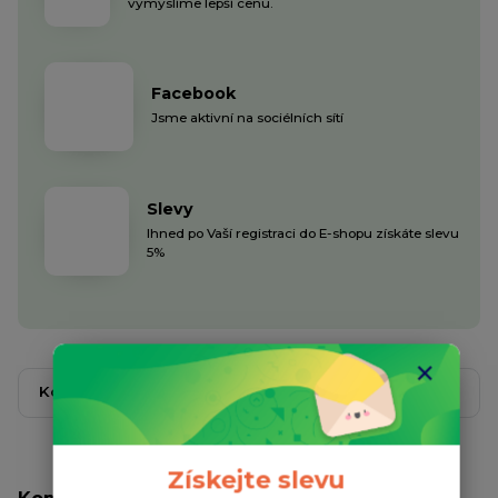
vymyslíme lepší cenu.
Facebook
Jsme aktivní na sociélních sítí
Slevy
Ihned po Vaší registraci do E-shopu získáte slevu
5%
Kompletní specifikace
Komentáře
0
Získejte slevu
Kompletní specifikace