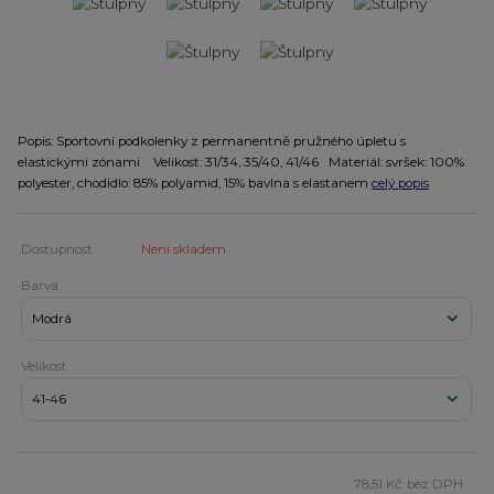
Popis: Sportovní podkolenky z permanentně pružného úpletu s
elastickými zónami Velikost: 31/34, 35/40, 41/46 Materiál: svršek: 100%
polyester, chodidlo: 85% polyamid, 15% bavlna s elastanem
celý popis
Dostupnost
Není skladem
Barva
Velikost
78,51 Kč
bez DPH