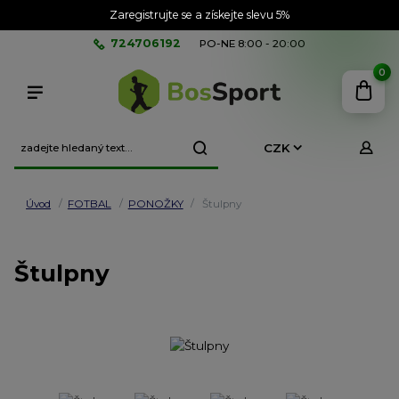
Zaregistrujte se a získejte slevu 5%
724706192
PO-NE 8:00 - 20:00
0
CZK
Úvod
FOTBAL
PONOŽKY
Štulpny
Štulpny