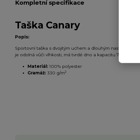
Kompletní specifikace
Taška Canary
Popis:
Sportovní taška s dvojitým uchem a dlouhým nastavitelným 
je odolná vůči vlhkosti, má tvrdé dno a kapacitu 72 litrů. Sn
Materiál:
100% polyester
2
Gramáž:
330 g/m