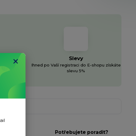
Slevy
Ihned po Vaší registraci do E-shopu získáte
h sítí
slevu 5%
ail
Potřebujete poradit?