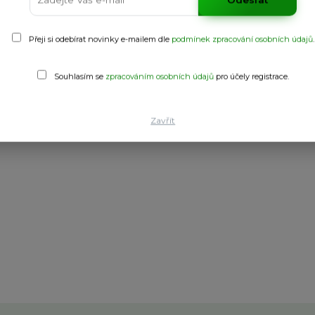
Přeji si odebírat novinky e-mailem dle
podmínek zpracování osobních údajů
.
Souhlasím se
zpracováním osobních údajů
pro účely registrace.
popruhem. Hlavní kapsa na zip. Kapsa na boty s vyjímatelnou přih
Zavřít
adné čištění.