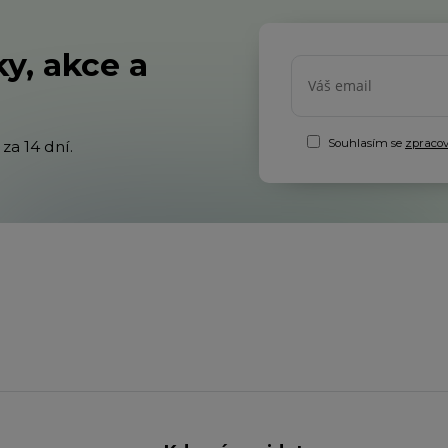
y, akce a
Souhlasím se
zpraco
za 14 dní.