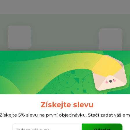
dividuální přístup
Facebook
ětší nákup? Napište nám a třeba
Jsme aktivní na sociélníc
ymyslíme lepší cenu.
Získejte slevu
Získejte 5% slevu na první objednávku. Stačí zadat váš em
Odeslat