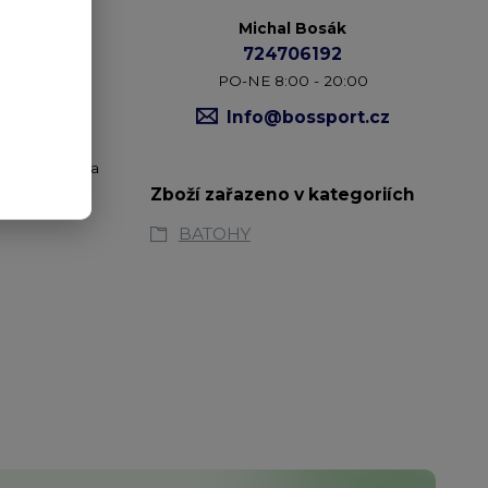
Michal Bosák
724706192
PO-NE 8:00 - 20:00
Info@bossport.cz
rádkou. Taška
Zboží zařazeno v kategoriích
BATOHY