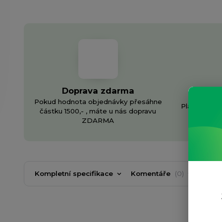
Doprava zdarma
In
Pokud hodnota objednávky přesáhne
Plánujete v
částku 1500,- , máte u nás dopravu
v
ZDARMA
Kompletní specifikace
Komentáře
0