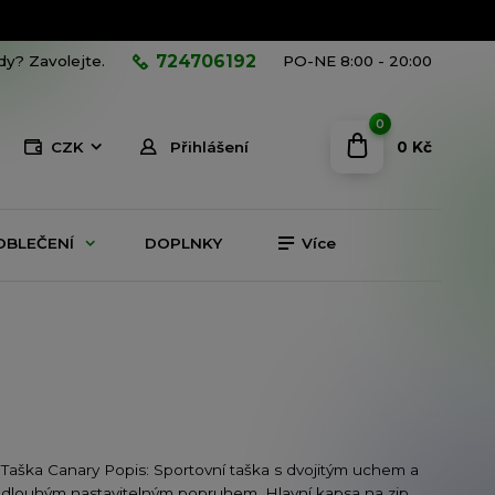
724706192
ady? Zavolejte.
PO-NE 8:00 - 20:00
0
0 Kč
CZK
Přihlášení
OBLEČENÍ
DOPLNKY
Více
Taška Canary Popis: Sportovní taška s dvojitým uchem a
dlouhým nastavitelným popruhem. Hlavní kapsa na zip.