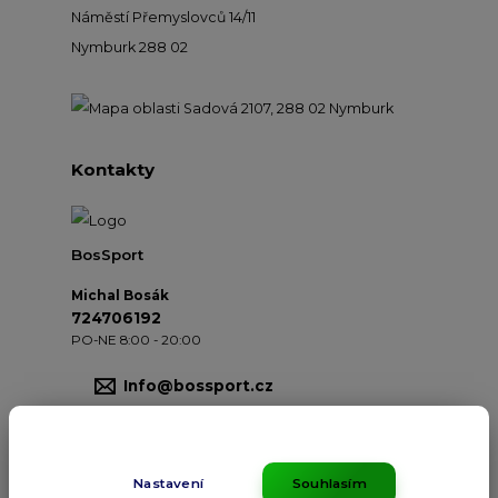
Náměstí Přemyslovců 14/11
Nymburk 288 02
Kontakty
BosSport
Michal Bosák
724706192
PO-NE 8:00 - 20:00
Info@bossport.cz
Nastavení
Souhlasím