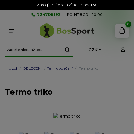
Zaregistrujte se a získejte slevu 5%
724706192
PO-NE 8:00 - 20:00
0
CZK
Úvod
OBLEČENÍ
Termo oblečení
Termo triko
Termo triko