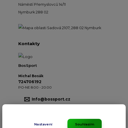
Náměstí Přemyslovců 14/11
Nymburk 288 02
Kontakty
BosSport
Michal Bosák
724706192
PO-NE 8:00 - 20:00
Info@bossport.cz
Nastavení
Souhlasím