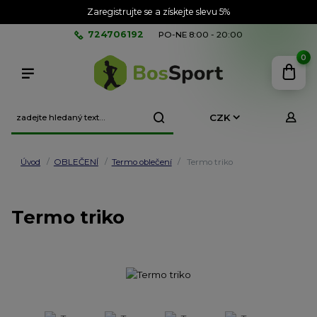
Zaregistrujte se a získejte slevu 5%
724706192
PO-NE 8:00 - 20:00
0
CZK
Úvod
OBLEČENÍ
Termo oblečení
Termo triko
Termo triko