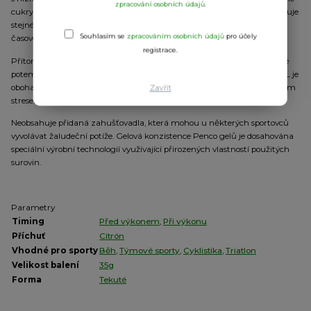
zpracování osobních údajů
.
cukry bez výrazného zvýšení hladiny glukózy, Svalům a mozku poskytuje
stejné množství energie jako sacharóza nebo glukóza, ale v delším
Souhlasím se
zpracováním osobních údajů
pro účely
časovém intervalu.
registrace.
Přítomné ionty Na+ (sodíku) a K+ (draslíku) doplňují minerály, ztracené
potem během náročného výkonu. Penco® ENERGY GEL LONG TRAIL je
obohacen vitamínem E, který přispívá k ochraně buněk před oxidativním
Zavřít
stresem, jehož nebezpečí hrozí zejména při extrémní fyzické zátěži.
Neobsahuje přidaná zahušťovadla, která mohou u některých sportovců
vyvolávat žaludeční potíže. Gelová konzistence Penco gelů je dosahována
speciální výrobní technologií využívající přirozených vlastností použitých
surovin.
Parametry
Timing
Před výkonem
,
Při výkonu
Příchuť
Citrón
Vhodné pro sporty
Běh
,
Týmové sporty
,
Cyklistika
,
Triatlon
Velikost balení
35g
Forma
Tekuté