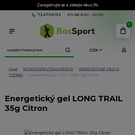
Zaregistrujte se a získejte slevu 5%
724706192
PO-NE 8:00 - 20:00
0
CZK
Úvod
SPORTOVNÍ VÝŽIVA PENCO
ENERGETICKÉ GELY A
TYČINKY
Energetický gel LONG TRAIL 35g Citron
Energetický gel LONG TRAIL
35g Citron