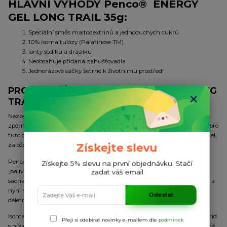
HLAVNÍ VÝHODY Penco® ENERGY
GEL LONG TRAIL 35g:
Speciální směs maltodextrinů a jednoduchých cukrů
10% isomaltulózy (Palatinose TM)
Ionty sodíku a draslíku
Neobsahuje přidaná zahušťovadla
Jednorázové sáčky šetrné k životnímu prostředí
PROČ POUŽÍVAT Penco® ENERGY GEL LONG
TRAIL 35g?
Nezbytnou podmínkou pro pokračování ve výkonu vysoké intenzity je
zpomalení úbytku sacharidových zásob (svalového glykogenu) a právě pro
tuto chvíli je tu Penco® ENERGY GEL LONG - unikátní energetický gel,
Získejte slevu
založený na kombinaci sacharidů, elektrolytů a vitamínu E.
Penco® ENERGY GEL LONG TRAIL zvyšuje hladinu sacharidového
Získejte 5% slevu na první objednávku. Stačí
zadat váš email
„paliva“ před a během výkonu. Obsahuje speciální směs komplexních
sacharidů (maltodextrinů) a jednoduchých cukrů (glukózy a fruktózy) a
nyní nově i Palatinosu pro postupné uvolňování energie během
Odeslat
déletrvajících sportovních výkonů.
Isomaltulosa Palatinose TM je. přírodní látka, pomalu stravitelný sacharid
Přeji si odebírat novinky e-mailem dle
podmínek
s nízkým glykemickým indexem V těle se metabolizuje pomaleji než jiné