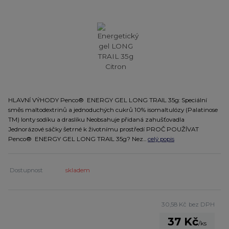
HLAVNÍ VÝHODY Penco® ENERGY GEL LONG TRAIL 35g: Speciální
směs maltodextrinů a jednoduchých cukrů 10% isomaltulózy (Palatinose
TM) Ionty sodíku a draslíku Neobsahuje přidaná zahušťovadla
Jednorázové sáčky šetrné k životnímu prostředí PROČ POUŽÍVAT
Penco® ENERGY GEL LONG TRAIL 35g? Nez...
celý popis
Dostupnost
skladem
30,58 Kč
bez DPH
37 Kč
/
ks