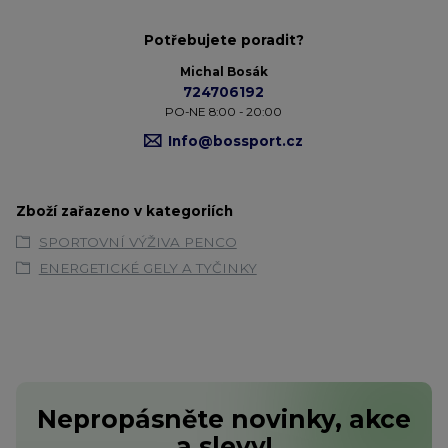
Potřebujete poradit?
Michal Bosák
724706192
PO-NE 8:00 - 20:00
Info@bossport.cz
Zboží zařazeno v kategoriích
SPORTOVNÍ VÝŽIVA PENCO
ENERGETICKÉ GELY A TYČINKY
Nepropásněte novinky, akce
a slevy!