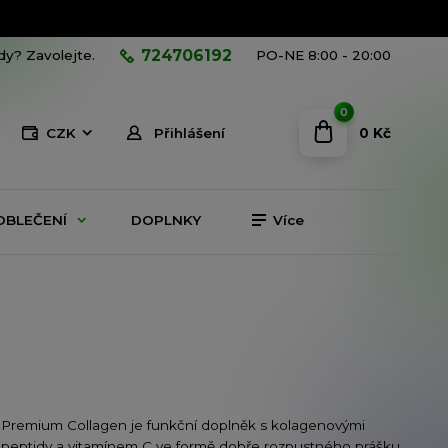
724706192
ady? Zavolejte.
PO-NE 8:00 - 20:00
0
0 Kč
CZK
Přihlášení
OBLEČENÍ
DOPLNKY
Více
Premium Collagen je funkční doplněk s kolagenovými
peptidy a vitamínem C ve formě dobře rozpustného prášku