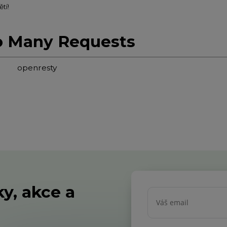
tí!
o Many Requests
openresty
y, akce a