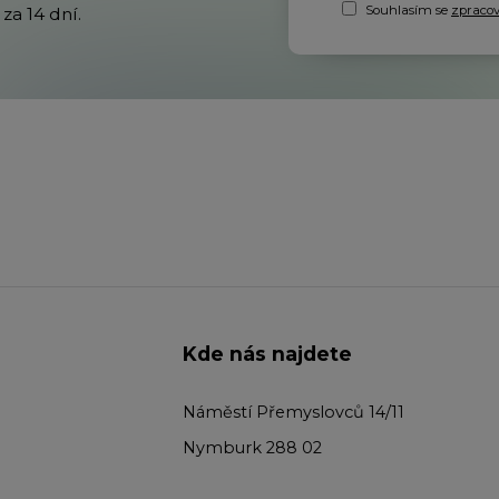
Souhlasím se
zpraco
za 14 dní.
Kde nás najdete
Náměstí Přemyslovců 14/11
Nymburk 288 02