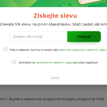
dy
Získejte slevu
Získejte 5% slevu na první objednávku. Stačí zadat váš em
Odeslat
ou funkci kostí,
Přeji si odebírat novinky e-mailem dle
podmínek zpracování osobních údajů
.
xidačním stresem
 a pokožky
avu pojivových tkání
Souhlasím se
zpracováním osobních údajů
pro účely registrace.
Zavřít
min C (kyselina askorbová), bisglycinát manganu, bisglycinát mědi.