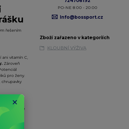
724706192
i
PO-NE 8:00 - 20:00
rášku
Info@bossport.cz
lým řešením
Zboží zařazeno v kategoriích
KLOUBNÍ VÝŽIVA
 ani vitamín C,
y.
Zároveň
Potenciál
ňků pro ženy.
i, chrupavky
ak najde také
kdykoli během