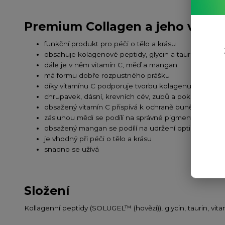
Premium Collagen a jeho výho
funkční produkt pro péči o tělo a krásu
obsahuje kolagenové peptidy, glycin a taurin
dále je v něm vitamín C, měď a mangan
má formu dobře rozpustného prášku
díky vitamínu C podporuje tvorbu kolagenu pro správn
chrupavek, dásní, krevních cév, zubů a pokožky
obsažený vitamín C přispívá k ochraně buněk před o
zásluhou mědi se podílí na správné pigmentaci vlasů
obsažený mangan se podílí na udržení optimálního st
je vhodný při péči o tělo a krásu
snadno se užívá
Složení
Kollagenní peptidy (SOLUGEL™ (hovězí)), glycin, taurin, vita