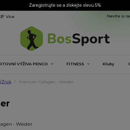
Zaregistrujte se a získejte slevu 5%
Nevíte si r
Více
RTOVNÍ VÝŽIVA PENCO
FITNESS
Kluby
ÝŽIVA
Premium Collagen - Weider
er