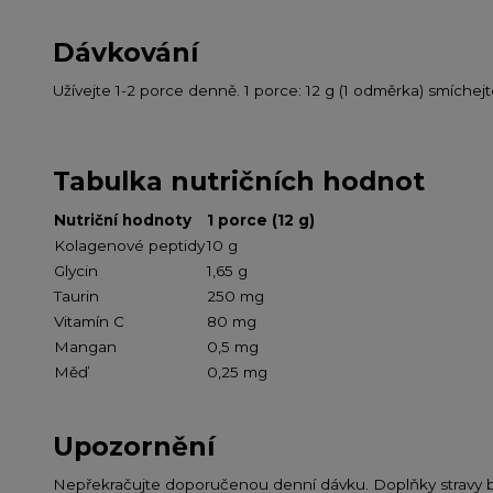
Dávkování
Užívejte 1-2 porce denně. 1 porce: 12 g (1 odměrka) smíchej
Tabulka nutričních hodnot
Nutriční hodnoty
1 porce (12 g)
Kolagenové peptidy
10 g
Glycin
1,65 g
Taurin
250 mg
Vitamín C
80 mg
Mangan
0,5 mg
Měď
0,25 mg
Upozornění
Nepřekračujte doporučenou denní dávku. Doplňky stravy by