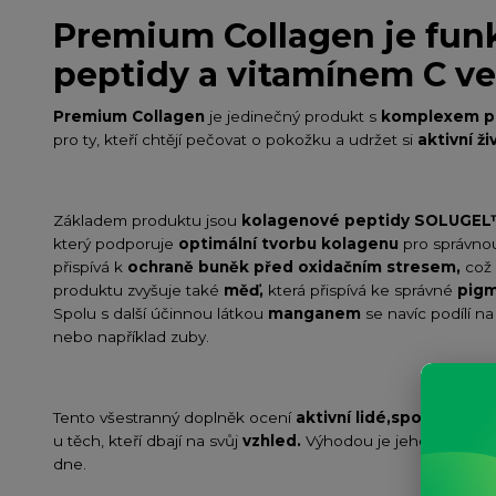
Premium Collagen je fun
peptidy a vitamínem C v
Premium Collagen
je jedinečný produkt s
komplexem pe
pro ty, kteří chtějí pečovat o pokožku a udržet si
aktivní ži
Základem produktu jsou
kolagenové peptidy SOLUGEL
který podporuje
optimální tvorbu kolagenu
pro správno
přispívá k
ochraně buněk před oxidačním stresem,
což 
produktu zvyšuje také
měď,
která přispívá ke správné
pigm
Spolu s další účinnou látkou
manganem
se navíc podílí n
nebo například zuby.
Tento všestranný doplněk ocení
aktivní lidé,
sportovci
i
b
u těch, kteří dbají na svůj
vzhled.
Výhodou je jeho
dobře r
dne.