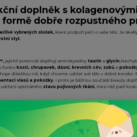
kční doplněk s kolagenovým
e formě dobře rozpustného p
člivě vybraných složek,
které podpoří péči o vaše tělo. Je skvě
votní styl.
™,
jejichž potenciál doplňují aminokyseliny
taurin
a
glycin.
Nechybí
u funkci
kostí, chrupavek, dásní, krevních cév, zubů
a
pokožk
hraje důležitou roli, když chceme udržet své tělo v dobré kondici. 
entaci vlasů a pokožky.
I proto je běžnou součástí beauty dopl
a udržení optimálního
stavu pojivových tkání,
mezi něž patří kost
ěžní lidé,
kteří se chtějí nadále
spokojeně hýbat.
Své místo si vš
ozpustná forma prášku.
Stačí jej totiž smíchat s vodou a vypít 