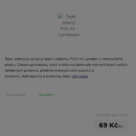
Šejkr zelený je výrazný šejkr o objemu 700 ml, vyroben z netoxického
plastu. Obsahuje klasický závit a sítko na dokonalé rozmíchávání vašich
oblíbených proteinů, předtréninkových stimulantů a
kreatinů. Jednoduchý a prakticky šejkr
celý popis
Dostupnost
Skladem
57,02 Kč
bez DPH
69 Kč
/
ks