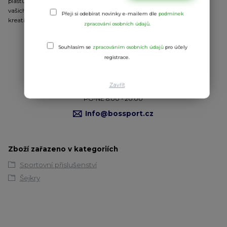
plastu.
Obsahuje klasický závit a sítko
na dokonalé rozmíchávání
vašich oblíbených proteinů, předtréninkových stimulantů a
Přeji si odebírat novinky e-mailem dle
podmínek
kreatinů.
Jednoduchý a prakticky šejkr
zpracování osobních údajů
.
Souhlasím se
zpracováním osobních údajů
pro účely
registrace.
Potřebujete poradit?
Michal Bosák
Zavřít
724706192
PO-NE 8:00 - 20:00
Info@bossport.cz
Zboží zařazeno v kategoriích
Sportovní přislušenství
Šejkry