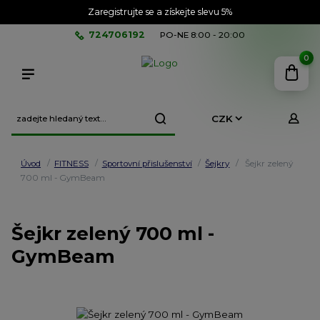
Zaregistrujte se a získejte slevu 5%
724706192
PO-NE 8:00 - 20:00
0
CZK
Úvod
FITNESS
Sportovní přislušenství
Šejkry
Šejkr zelený
700 ml - GymBeam
Šejkr zelený 700 ml -
GymBeam