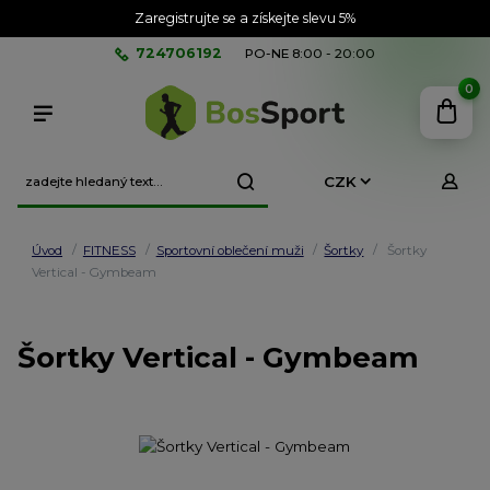
Zaregistrujte se a získejte slevu 5%
724706192
PO-NE 8:00 - 20:00
0
CZK
Úvod
FITNESS
Sportovní oblečení muži
Šortky
Šortky
Vertical - Gymbeam
Šortky Vertical - Gymbeam