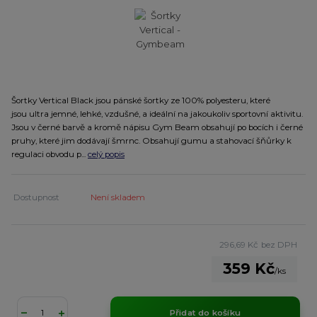
Šortky Vertical Black jsou pánské šortky ze 100% polyesteru, které
jsou ultra jemné, lehké, vzdušné, a ideální na jakoukoliv sportovní aktivitu.
Jsou v černé barvě a kromě nápisu Gym Beam obsahují po bocích i černé
pruhy, které jim dodávají šmrnc. Obsahují gumu a stahovací šňůrky k
regulaci obvodu p...
celý popis
Dostupnost
Není skladem
296,69 Kč
bez DPH
359 Kč
/
ks
Přidat do košíku