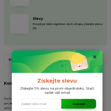
Slevy
Ihned po Vaší registraci do E-shopu získáte slevu
5%
Kompletní specifikace
Komentáře
0
Získejte slevu
Kompletní specifikace
Získejte 5% slevu na první objednávku. Stačí
zadat váš email
Šortky Vertical Black jsou pánské šortky ze 100% polyesteru, které
jsou
ultra jemné, lehké, vzdušné,
a ideální na jakoukoliv sportovní
Odeslat
aktivitu. Jsou v černé barvě a kromě nápisu Gym Beam obsahují po